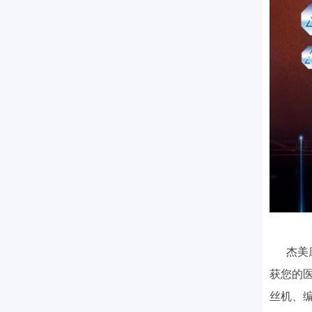
杰美康
获您的
丝机、