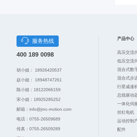
产品中心
服务热线
高压交流
400 189 0098
低压交流
混合式数
胡小姐： 18926420537
混合式步
赵小姐： 18948747261
行星减速
陈小姐：18122066159
总线驱动
宋小姐：18925285252
一体化伺
邮箱：info@jmc-motion.com
丝杠电机
电话：0755-26509689
运动控制
传真：0755-26509289
配件