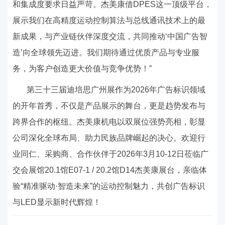
和集成度要求日益严苛。杰美康借
DPES
这一顶级平台，
展示我们在高精度运动控制算法与总线通讯技术上的最
新成果，与产业链伙伴深度交流，共同推动‘中国广告智
造’向全球领先迈进。我们期待通过优质产品与专业服
务，为客户创造更大价值与竞争优势！”
第三十三届迪培思广州展作为
2026
年广告标识领域
的开年首秀，不仅是产品展示的舞台，更是趋势发布与
跨界合作的枢纽。杰美康机电以双展位强势亮相，彰显
公司深化全球布局、助力民族品牌崛起的决心。欢迎行
业同仁、采购商、合作伙伴于
2026
年
3
月
10-12
日莅临广
交会展馆
20.1
馆
E07-1 / 20.2
馆
D14
杰美康展台，亲临体
验“精准驱动·智造未来”的运动控制魅力，共创广告标识
与
LED
显示新时代辉煌！