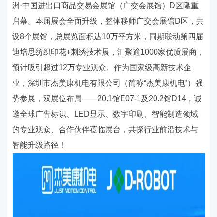
洲·中国进出口商品交易会展馆（广交会展馆）
D
区隆重
启幕。本届展会全面升级，整体移师广交会展馆
D
区，共
设
8
个展馆，总展览面积达
10
万平方米，同期联动第四届
迪培思纺织印花
+
刺绣技术展，汇聚逾
1000
家优质展商，
预计吸引超过
12
万专业观众。作为国家级高新技术企
业，深圳市杰美康机电有限公司（简称“杰美康机电”）强
势参展，双展位布局——
20.1
馆
E07-1
及
20.2
馆
D14
，诚
邀全球广告标识、
LED
显示、数字印刷、智能制造领域
的专业观众、合作伙伴莅临展台，共探行业前沿技术与
智能升级路径！