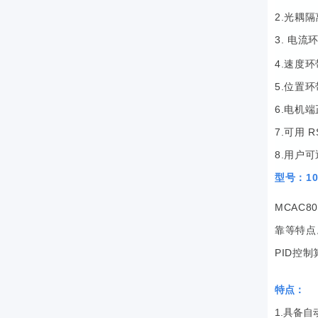
2.光耦
3.
电流环
4.速度
5.位置
6.电机
7.可用 
8.用户
型号：100
MCAC
靠等特点
PID控
特点：
1.具备