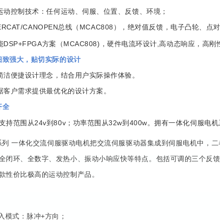
高端运动控制技术：任何运动、伺服、位置、反馈、环境；
ERCAT/CANOPEN总线（MCAC808），绝对值反馈，电子凸轮、点
性能DSP+FPGA方案（MCAC808)，硬件电流环设计,高动态响应，高
能细致强大，贴切实际的设计
提倡简洁便捷设计理念，结合用户实际操作体验。
能根据客户需求提供最优化的设计方案。
齐全
支持范围从24v到80v；功率范围从32w到400w。拥有一体化伺服
57系列 一体化交流伺服驱动电机把交流伺服驱动器集成到伺服电机中，二
全闭环、全数字、发热小、振动小响应快等特点。包括可调的三个反
款性价比极高的运动控制产品。
输入模式：脉冲+方向；