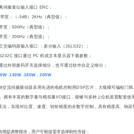
隔离伺服复位输入接口 ERC；
带宽：（-3dB）2KHz（典型值）；
环带宽：500Hz（典型值）；
环带宽：200Hz（典型值）；
端正交编码器输入接口:：差分输入（26LS32）；
RS232C 接口通过 PC 机或文本显示器下载参数；
可通过外部拨码开关选择细分，也可通过软件自定义细分；
W .140W .180W . 200W
808交流伺服驱动器采用先进的电机控制用DSP芯片，大规模可编程门
。拥有丰富的数字量与模拟量I/O接口，能够与多种上位机装置配套使
制算法，实现对位置、速度、转矩精度的全数字控制，具有精度高、响应
自动增益调整模块，用户可根据需求选择刚性等级；