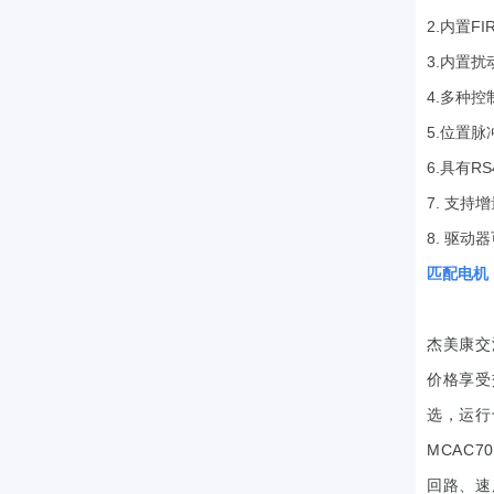
2.内置
3.内置
4.多种
5.位置
6.具有
7. 支持
8. 驱动
匹配电机
杰美康交
价格享受
选，运行
MCAC
回路、速