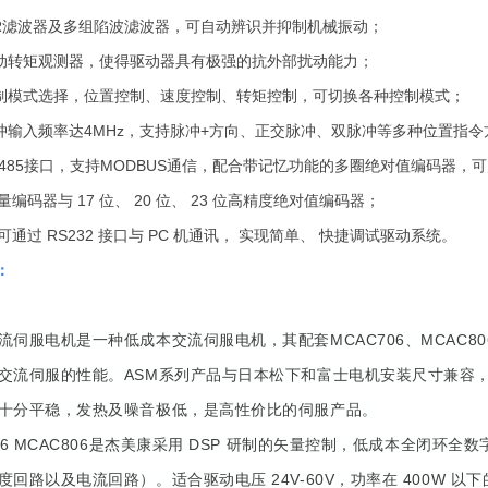
FIR滤波器及多组陷波滤波器，可自动辨识并抑制机械振动；
扰动转矩观测器，使得驱动器具有极强的抗外部扰动能力；
控制模式选择，位置控制、速度控制、转矩控制，可切换各种控制模式；
脉冲输入频率达4MHz，支持脉冲+方向、正交脉冲、双脉冲等多种位置指令
RS485接口，支持MODBUS通信，配合带记忆功能的多圈绝对值编码器
增量编码器与 17 位、 20 位、 23 位高精度绝对值编码器；
器可通过 RS232 接口与 PC 机通讯， 实现简单、 快捷调试驱动系统。
：
流伺服电机是一种低成本交流伺服电机，其配套MCAC706、MCAC80
交流伺服的性能。ASM系列产品与日本松下和富士电机安装尺寸兼容，编码
十分平稳，发热及噪音极低，是高性价比的伺服产品。
706 MCAC806是杰美康采用 DSP 研制的矢量控制，低成本全闭
度回路以及电流回路）。适合驱动电压 24V-60V，功率在 400W 以