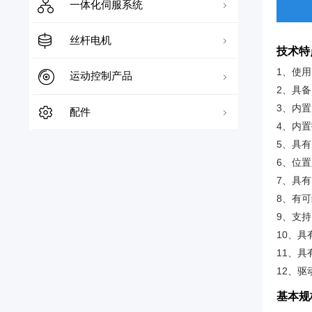
两相步进空心轴电机
三相步进驱动器
两相步进伺服刹车电机
两相步进伺服驱动器
标准直齿减速机
PXF系列
总线步进驱动器
一体化伺服系统
JASND系列
三相步进伺服电机
三相步进伺服驱动器
PGE系列
PLF系列
总线步进伺服驱动器
DM总线数字步进系列
一体化步进伺服
丝杆电机
技术特
1、使
三相步进伺服刹车电机
PDF系列
PLE系列
总线低压伺服驱动器
HSS总线步进伺服系列
一体化交流伺服
iHSS系列
开环步进丝杆电机
运动控制产品
2、
具备
PDZJ系列
PRNF系列
3、内
总线高压伺服驱动器
HCS总线步进伺服系列
MCACA低压交流伺服系列
一体化步进伺服丝杆电机
iESS系列
iHSV系列
闭环步进丝杆电机
外部驱动式(梯形丝杆)
控制器
配件
4、
内置
PFZ系列
JASD总线高压交流伺服系列
一体化低压伺服丝杆电机
iESSC系列
iESV系列
iSS系列
5、具
伺服滚珠丝杆电机
贯穿式(梯形丝杆)
外部驱动式(梯形丝杆）
总线控制器
脉冲型运动控制器
6、
位置
PEZ系列
JAND总线高压交流伺服系列
iESSL系列
iESVL系列
iESSC系列
iSV系列
外部驱动式(滚珠丝杆)
贯穿式(梯形丝杆)
低压伺服滚珠丝杆电机
7、具有
EtherCAT扩展
8、
有可
JAWD总线高压交流伺服系列
iESSH系列
iESVH系列
iESS系列
iESV系列
外部驱动式(滚珠丝杆)
高压伺服滚珠丝杆电机
CAN扩展板
9、支持
10、
具
iESSL系列
iESVL系列
IO模块
11、
12、
驱
基本规