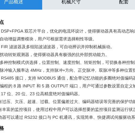
产品概述
机械尺寸
配套
点
用 DSP+FPGA 双芯片平台，优化的电流环设计，使得驱动器具有高动
自动增益调整模块，用户可根据需求选择刚性等级。
置 FIR 滤波器及多组陷波滤波器，可自动辨识并抑制机械振动。
扰动转矩观测器，使得驱动器具有极强的抗外部扰动能力。
有多种控制模式供选择，位置控制、速度控制、转矩控制，可切换各种控制
脉冲输入频率达 4MHz，支持脉冲+方向、正交脉冲、双脉冲等多种位置
 RS485 接口，支持 MODBUS 通信，配合带记忆功能的多圈绝对值
编程的 8 路 INPUT 和 5 路 OUTPUT 端口，用户可通过参数设置自
 17 位、20 位、23 位高精度绝对值编码器。
有过压、欠压、超速、过载、位置偏差过大、编码器错误等完善的保护功能，
具有丰富的监控项目，使用过程中用户可以选择想要的监控项目监测运行状
动器可以通过 RS232 接口与 PC 机通讯，实现简单、快捷调试伺服驱动
格