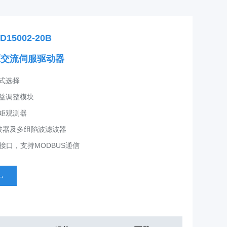
15002-20B
压交流伺服驱动器
模式选择
增益调整模块
转矩观测器
滤波器及多组陷波滤波器
85接口，支持MODBUS通信
→