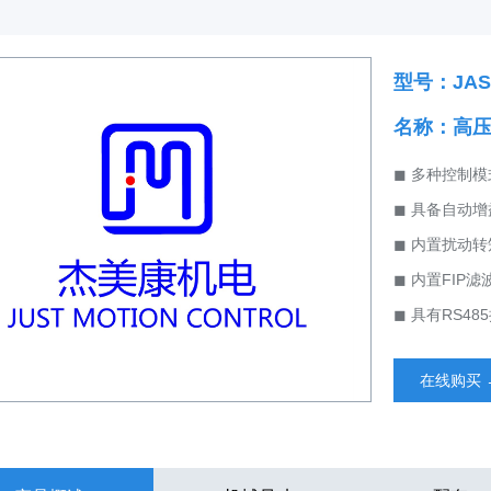
型号：JASD
名称：高
◼ 多种控制
◼ 具备自动
◼ 内置扰动
◼ 内置FIP
◼ 具有RS4
在线购买