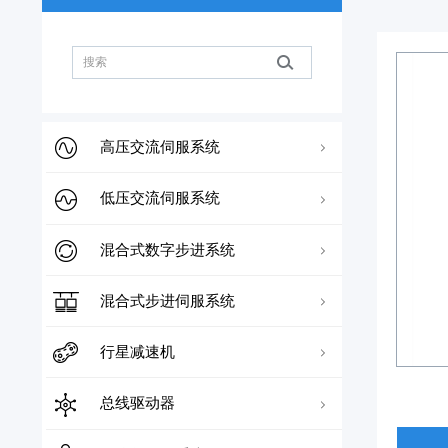
高压交流伺服系统
高压交流伺服电机
低压交流伺服系统
高压交流伺服驱动器
17bit磁编系列
低压伺服电机
混合式数字步进系统
23bit光编系列
JAND系列
低压伺服驱动器
17Bit磁编系列
混合式步进电机
混合式步进伺服系统
JASD系列
MCAC系列
数字步进驱动器
两相步进电机
混合式步进伺服电机
行星减速机
JAWD系列
三相步进电机
两相步进驱动器
步进伺服驱动器
两相步进伺服电机
标准斜齿减速机
总线驱动器
JALD系列